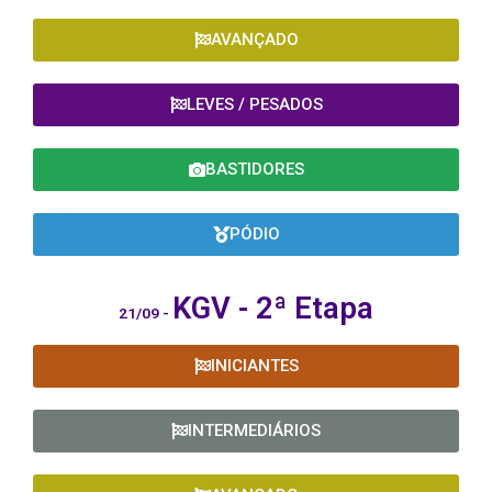
AVANÇADO
LEVES / PESADOS
BASTIDORES
PÓDIO
KGV - 2ª
Etapa
21/09 -
INICIANTES
INTERMEDIÁRIOS