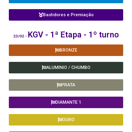
Bastidores e Premiação
KGV -
1ª Etapa - 1º turno
23/02 -
BRONZE
ALUMINIO / CHUMBO
PRATA
DIAMANTE 1
OURO