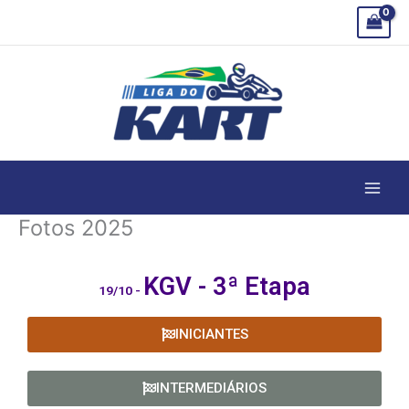
Ir
para
o
conteúdo
Fotos 2025
KGV - 3ª
Etapa
19/10 -
INICIANTES
INTERMEDIÁRIOS